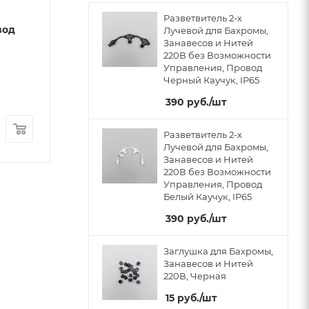
без Возможности
без Возможнос
Разветвитель 2-х
вод
Управления, Провод
Управления, П
Лучевой для Бахромы,
Занавесов и Нитей
Белый ПВХ, IP65
Черный ПВХ, I
220В без Возможности
Нет в наличии
Нет в наличии
Управления, Провод
Черный Каучук, IP65
Арт.: PR82-ST
Арт.: PR12-ST
390
руб.
/шт
290
руб.
/шт
290
руб.
/шт
Разветвитель 2-х
Лучевой для Бахромы,
Занавесов и Нитей
220В без Возможности
Управления, Провод
Белый Каучук, IP65
390
руб.
/шт
Заглушка для Бахромы,
Занавесов и Нитей
220В, Черная
15
руб.
/шт