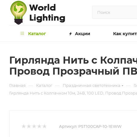
Каталог
Акции
Как купит
Гирлянда Нить с Колпач
Провод Прозрачный ПВХ
—
—
—
Главная
Каталог
Праздничная светотехника
Г
Гирлянда Нить с Колпачком 10м, 24В, 100 LED, Провод Прозр
Артикул:
PST100CAP-10-1EWW