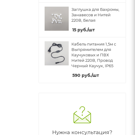
Заглушка для Бахромы,
Занавесов и Нитей
220В, Белая
15
руб.
/шт
Кабель питания 1,5м с
Выпрямителем для
Каучуковых и ПВХ
Нитей 220В, Провод
Черный Каучук, IP65
590
руб.
/шт
Нужна консультация?