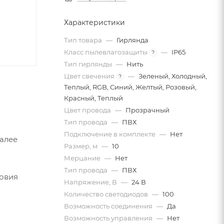
Характеристики
Тип товара
—
Гирлянда
Класс пылевлагозащиты
—
IP65
?
Тип гирлянды
—
Нить
Цвет свечения
—
Зеленый, Холодный,
?
Теплый, RGB, Синий, Желтый, Розовый,
Красный, Теплый
Цвет провода
—
Прозрачный
Тип провода
—
ПВХ
Подключение в комплекте
—
Нет
Далее
Размер, м
—
10
Мерцание
—
Нет
Тип провода
—
ПВХ
ловия
Напряжение, В
—
24 В
Количество светодиодов
—
100
Возможность соединения
—
Да
Возможность управления
—
Нет