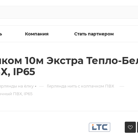
ь
Компания
Стать партнером
ком 10м Экстра Тепло-Бел
, IP65
—
—
ирлянды на ёлку
Гирлянда нить с колпачком ПВХ
ачный ПВХ, IP65