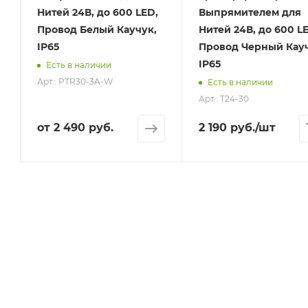
В
Нитей 24В, до 600 LED,
Выпрямителем для
Провод Белый Каучук,
Нитей 24В, до 600 L
IP65
Провод Черный Кауч
IP65
Есть в наличии
Арт.: PTR30-3A-W
Есть в наличии
Арт.: T24-30
от
2 490 руб.
2 190
руб.
/шт