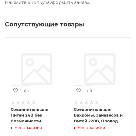
Нажмите кнопку «Оформить заказ».
Сопутствующие товары
Соединитель для
Соединитель для
Нитей 24В без
Бахромы, Занавесов и
Возможности
Нитей 220В, Провод
Управления, Провод
Белый Каучук, IP65
Нет в наличии
Нет в наличии
Черный ПВХ, IP65