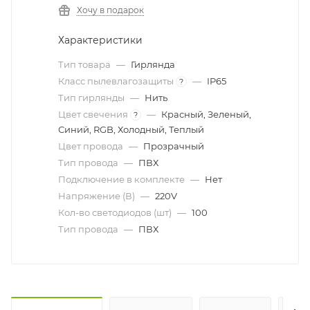
Хочу в подарок
Характеристики
Тип товара
—
Гирлянда
Класс пылевлагозащиты
—
IP65
?
Тип гирлянды
—
Нить
Цвет свечения
—
Красный, Зеленый,
?
Синий, RGB, Холодный, Теплый
Цвет провода
—
Прозрачный
Тип провода
—
ПВХ
Подключение в комплекте
—
Нет
Напряжение (В)
—
220V
Кол-во светодиодов (шт)
—
100
Тип провода
—
ПВХ