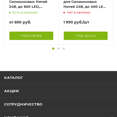
Силиконовых Нитей
для Силиконовых
24В, до 600 LED,
Нитей 24В, до 400 LED,
Провод Черный
Провод Черный
Есть в наличии
Нет в наличии
Каучук, IP65
Каучук, IP65
от
690 руб.
1 990
руб.
/шт
ПОДРОБНЕЕ
ПОД ЗАКАЗ
КАТАЛОГ
АКЦИИ
СОТРУДНИЧЕСТВО