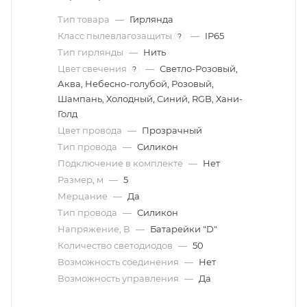
Тип товара
—
Гирлянда
Класс пылевлагозащиты
—
IP65
?
Тип гирлянды
—
Нить
Цвет свечения
—
Светло-Розовый,
?
Аква, Небесно-голубой, Розовый,
Шампань, Холодный, Синий, RGB, Хани-
Голд
Цвет провода
—
Прозрачный
Тип провода
—
Силикон
Подключение в комплекте
—
Нет
Размер, м
—
5
Мерцание
—
Да
Тип провода
—
Силикон
Напряжение, В
—
Батарейки "D"
Количество светодиодов
—
50
Возможность соединения
—
Нет
Возможность управления
—
Да