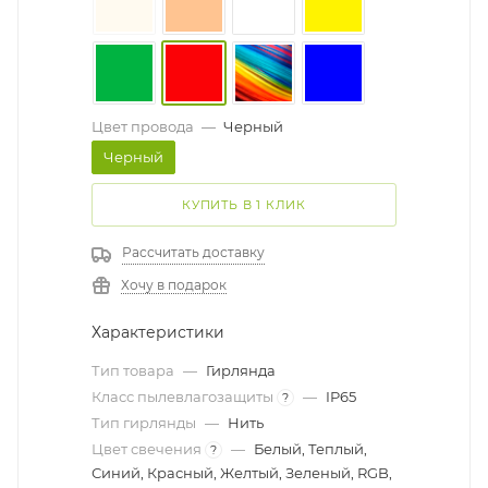
Цвет провода
—
Черный
Черный
КУПИТЬ В 1 КЛИК
Рассчитать доставку
Хочу в подарок
Характеристики
Тип товара
—
Гирлянда
Класс пылевлагозащиты
—
IP65
?
Тип гирлянды
—
Нить
Цвет свечения
—
Белый, Теплый,
?
Синий, Красный, Желтый, Зеленый, RGB,