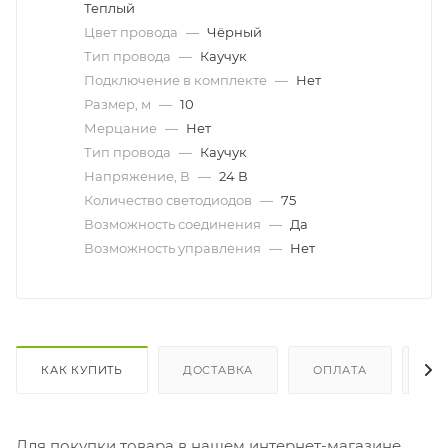
Теплый
Цвет провода
—
Чёрный
Тип провода
—
Каучук
Подключение в комплекте
—
Нет
Размер, м
—
10
Мерцание
—
Нет
Тип провода
—
Каучук
Напряжение, В
—
24 В
Количество светодиодов
—
75
Возможность соединения
—
Да
Возможность управления
—
Нет
КАК КУПИТЬ
ДОСТАВКА
ОПЛАТА
ОТ
Для покупки товара в нашем интернет-магазине