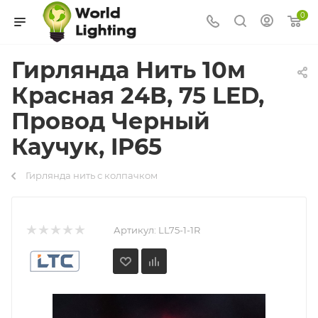
0
Гирлянда Нить 10м
Красная 24В, 75 LED,
Провод Черный
Каучук, IP65
Гирлянда нить с колпачком
Артикул:
LL75-1-1R