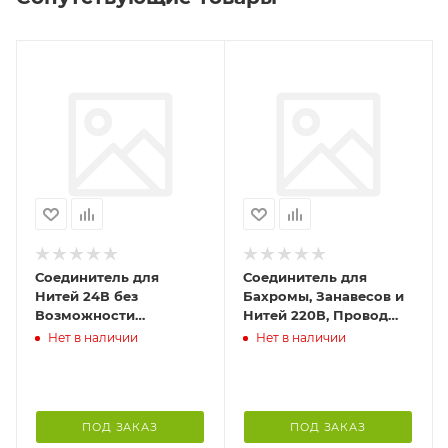
Соединитель для
Соединитель для
Нитей 24В без
Бахромы, Занавесов и
Возможности
Нитей 220В, Провод
Управления, Провод
Белый Каучук, IP65
Нет в наличии
Нет в наличии
Черный ПВХ, IP65
ПОД ЗАКАЗ
ПОД ЗАКАЗ