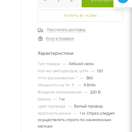
В КОРЗИНУ
КУПИТЬ В 1 КЛИК
Рассчитать доставку
Хочу в подарок
Характеристики
Тип товара
—
Гибкий неон
Кол-во светодиодов, шт/м
—
120
Угол рассеивания, °
—
360
Мощность на 1м
—
9 Вт/м
?
Входное напряжение
—
220 В
Длина
—
1 м
Цвет провода
—
белый провод
Кратность резки
—
1 м. Отрез следует
осуществлять строго по нанесенным
меткам