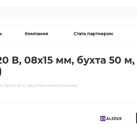
ь
Компания
Стать партнером
0 В, 08х15 мм, бухта 50 м
)
м, бухта 50 м, двусторонний (нарезка)