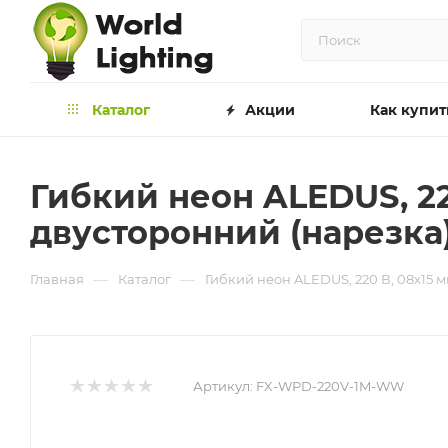
Каталог
Акции
Как купит
Гибкий неон ALEDUS, 22
двусторонний (нарезка
—
—
Главная
Каталог
Гибкий неон ALEDUS, 220 В, 08х15 м
Артикул:
FX-WPD-220V-1M-WW